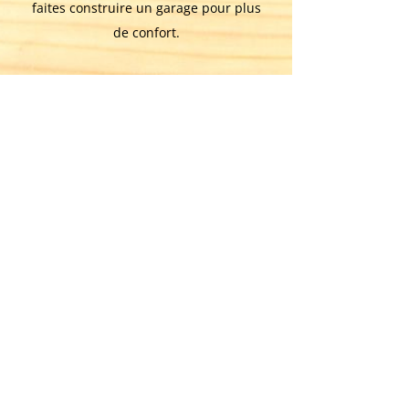
faites construire un garage pour plus
de confort.
PLUS DE DÉTAILS
Appelez-nous!