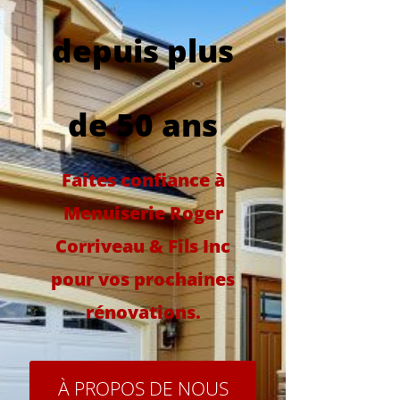
depuis plus
de 50 ans
Faites confiance à
Menuiserie Roger
Corriveau & Fils Inc
pour vos prochaines
rénovations.
À PROPOS DE NOUS